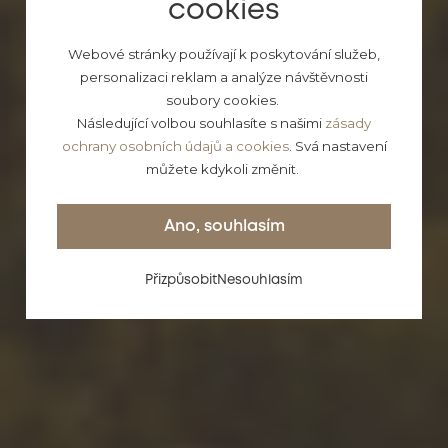
cookies
Webové stránky používají k poskytování služeb,
personalizaci reklam a analýze návštěvnosti
Pobyt na Pálavě,
soubory cookies.
Následující volbou souhlasíte s našimi
zásady
pobyt na
ochrany osobních údajů a cookies
. Svá nastavení
můžete kdykoli změnit.
správném místě!
Ano, souhlasím
Přizpůsobit
Nesouhlasím