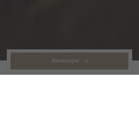
Rezervujte
Když jižní Morava, tak
Pálava, když Pálava, tak
Pavlov.
Všude dobře, ale na