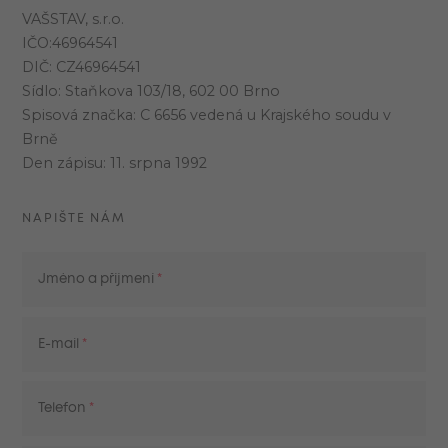
VAŠSTAV, s.r.o.
IČO:46964541
DIČ: CZ46964541
Sídlo: Staňkova 103/18, 602 00 Brno
Spisová značka: C 6656 vedená u Krajského soudu v
Brně
Den zápisu: 11. srpna 1992
NAPIŠTE NÁM
Jméno a příjmení
E-mail
Telefon