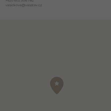
+420 602 506 782
vasickova@vasstav.cz