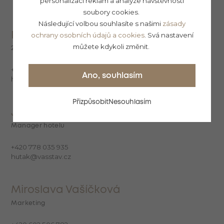
personalizaci reklam a analýze návštěvnosti
soubory cookies.
Následující volbou souhlasíte s našimi
zásady
Recepce hotelu
ochrany osobních údajů a cookies
. Svá nastavení
můžete kdykoli změnit.
24/7
+420 519 515 310
Ano, souhlasím
hotel.iris@vasstav.cz
Přizpůsobit
Nesouhlasím
Jakub Huták, DiS.
Manager hotelu
+420 778 035 935
hutak@vasstav.cz
Miroslava Vašíčková
Marketing